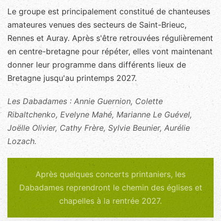
Le groupe est principalement constitué de chanteuses
amateures venues des secteurs de Saint-Brieuc,
Rennes et Auray. Après s'être retrouvées régulièrement
en centre-bretagne pour répéter, elles vont maintenant
donner leur programme dans différents lieux de
Bretagne jusqu'au printemps 2027.
Les Dabadames : Annie Guernion, Colette
Ribaltchenko, Evelyne Mahé, Marianne Le Guével,
Joëlle Olivier, Cathy Frère, Sylvie Beunier, Aurélie
Lozach.
Après quelques concerts printaniers, les
Dabadames reprendront le chemin des églises et
chapelles à la rentrée 2027.