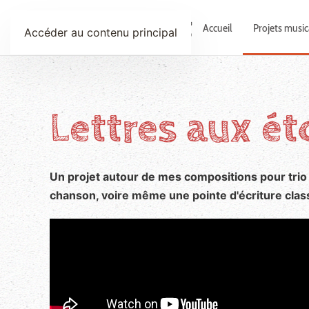
Anne Le Bot
Accueil
Projets musi
Accéder au contenu principal
Lettres aux ét
Un projet autour de mes compositions
pour trio
chanson, voire même une pointe d'écriture clas