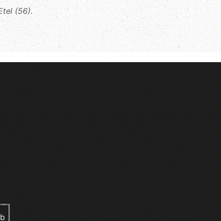
tel (56).
eb