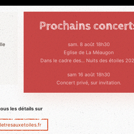
Prochains concert
lle
sam. 8 août 18h30
Eglise de La Méaugon
Dans le cadre des... Nuits des étoiles 20
sam 16 août 18h30
Concert privé, sur invitation.
tous les détails sur
letresauxetoiles.fr